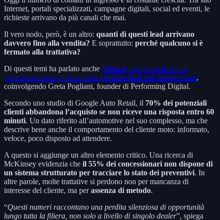
Internet, portali specializzati, campagne digitali, social ed eventi, le
richieste arrivano da più canali che mai.
Il vero nodo, però, è un altro:
quanti di questi lead arrivano
davvero fino alla vendita?
E soprattutto:
perché qualcuno si è
fermato alla trattativa?
Di questi temi ha parlato anche
Moto.it
, che ha dedicato un
approfondimento al tema della
gestione lead nel settore moto
,
coinvolgendo Greta Pogliani, founder di Performing Digital.
Secondo uno studio di Google Auto Retail, il
70% dei potenziali
clienti abbandona l’acquisto se non riceve una risposta entro 60
minuti
. Un dato riferito all’automotive nel suo complesso, ma che
descrive bene anche il comportamento del cliente moto: informato,
veloce, poco disposto ad attendere.
A questo si aggiunge un altro elemento critico. Una ricerca di
McKinsey evidenzia che
il 55% dei concessionari non dispone di
un sistema strutturato per tracciare lo stato dei preventivi
. In
altre parole, molte trattative si perdono non per mancanza di
interesse del cliente, ma per
assenza di metodo
.
“
Questi numeri raccontano una perdita silenziosa di opportunità
lungo tutta la filiera, non solo a livello di singolo dealer
”, spiega