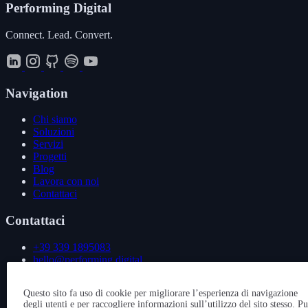
Performing
Digital
Connect. Lead. Convert.
Navigation
Chi siamo
Soluzioni
Servizi
Progetti
Blog
Lavora con noi
Contattaci
Contattaci
+39 339 1895083
hello@performing.digital
Via Giovanni Giacosa 4
Questo sito fa uso di cookie per migliorare l’esperienza di navigazione
20092 Cinisello Balsamo (MI)
degli utenti e per raccogliere informazioni sull’utilizzo del sito stesso. P