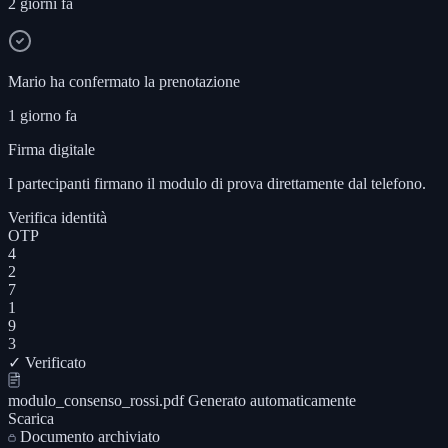
2 giorni fa
Mario ha confermato la prenotazione
1 giorno fa
Firma digitale
I partecipanti firmano il modulo di prova direttamente dal telefono.
Verifica identità
OTP
4
2
7
1
9
3
✓ Verificato
modulo_consenso_rossi.pdf
Generato automaticamente
Scarica
Documento archiviato